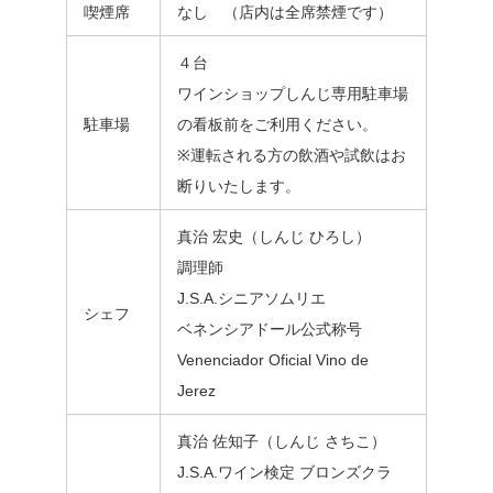
喫煙席
なし （店内は全席禁煙です）
４台
ワインショップしんじ専用駐車場
駐車場
の看板前をご利用ください。
※運転される方の飲酒や試飲はお
断りいたします。
真治 宏史（しんじ ひろし）
調理師
J.S.A.シニアソムリエ
シェフ
ベネンシアドール公式称号
Venenciador Oficial Vino de
Jerez
真治 佐知子（しんじ さちこ）
J.S.A.ワイン検定 ブロンズクラ